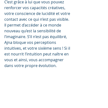
C’est grâce à lui que vous pouvez 
renforcer vos capacités créatives, 
votre conscience de lucidité et votre 
contact avec ce qui n’est pas visible. 
Il permet d’accéder à ce monde 
nouveau qu’est la sensibilité de 
l’imaginaire. S’il n’est pas équilibré, 
Ajna bloque vos perceptions 
intuitives, et votre sixième sens ! Si il 
est nourrit l’intuition peut naître en 
vous et ainsi, vous accompagner 
dans votre propre évolution.
Le 7ème Chakra (Sahasrara) : le 
Chakra coronal
Position : Plexus cérébral (sommet 
de la tête)
Couleur : Violet
Elément : Vibration