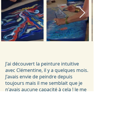
J'ai découvert la peinture intuitive
avec Clémentine, il y a quelques mois.
J'avais envie de peindre depuis
toujours mais il me semblait que je
n'avais aucune capacité à cela ! Je me
jugeais sans cesse, et je jugeais tout
ce que j'essayais de créer.
Clémentine m'a accompagnée dans
un atelier individuel de peinture
intuitive, elle m'a encouragée au
lâcher prise, à me connecter avec